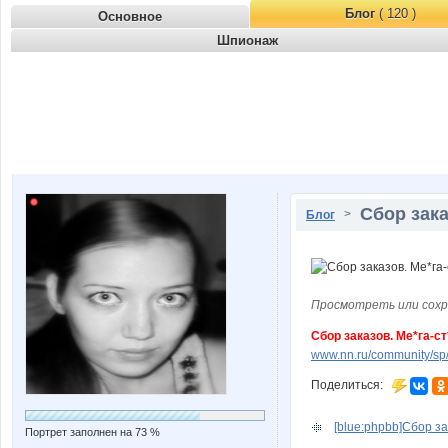
Блог
( 120 )
Основное
Шпионаж
Сбор зака
>
Блог
Просмотреть или сохр
Сбор заказов. Ме*га-
www.nn.ru/community/sp/
Поделиться:
[blue:phpbb]Сбор за
Портрет заполнен на 73 %