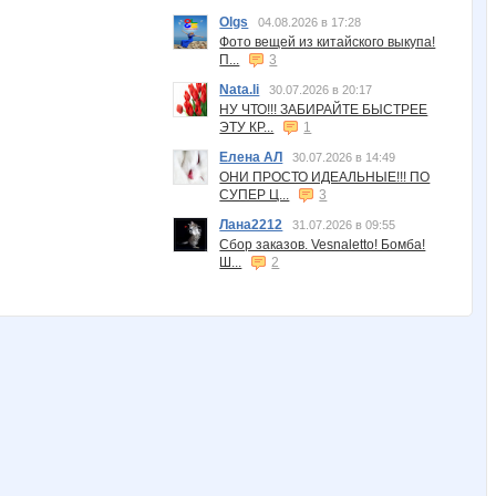
Olgs
04.08.2026 в 17:28
Фото вещей из китайского выкупа!
П...
3
Nata.li
30.07.2026 в 20:17
НУ ЧТО!!! ЗАБИРАЙТЕ БЫСТРЕЕ
ЭТУ КР...
1
Елена АЛ
30.07.2026 в 14:49
ОНИ ПРОСТО ИДЕАЛЬНЫЕ!!! ПО
СУПЕР Ц...
3
Лана2212
31.07.2026 в 09:55
Сбор заказов. Vesnaletto! Бомба!
Ш...
2