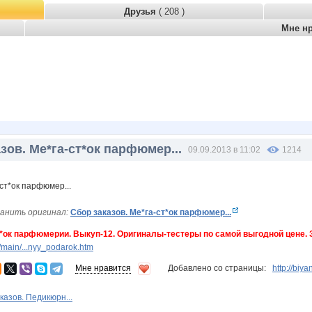
Друзья
( 208 )
Мне н
зов. Ме*га-ст*ок парфюмер...
09.09.2013 в 11:02
1214
анить оригинал:
Сбор заказов. Ме*га-ст*ок парфюмер...
ст*ок парфюмерии. Выкуп-12. Оригиналы-тестеры по самой выгодной цене
main/...nyy_podarok.htm
Мне нравится
Добавлено со страницы:
http://biy
казов. Педикюрн...