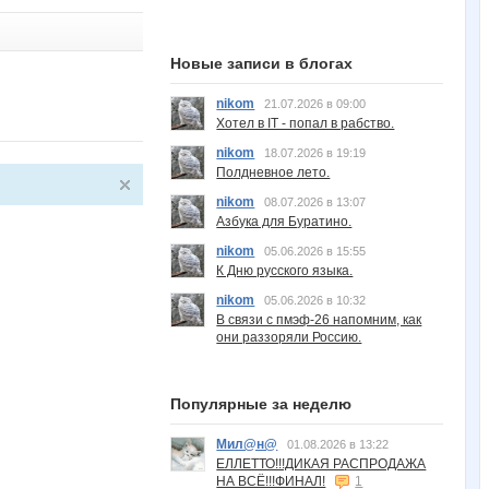
Новые записи в блогах
nikom
21.07.2026 в 09:00
Хотел в IT - попал в рабство.
nikom
18.07.2026 в 19:19
Полдневное лето.
nikom
08.07.2026 в 13:07
Азбука для Буратино.
nikom
05.06.2026 в 15:55
К Дню русского языка.
nikom
05.06.2026 в 10:32
В связи с пмэф-26 напомним, как
они раззоряли Россию.
Популярные за неделю
Мил@н@
01.08.2026 в 13:22
ЕЛЛЕТТО!!!ДИКАЯ РАСПРОДАЖА
НА ВСЁ!!!ФИНАЛ!
1