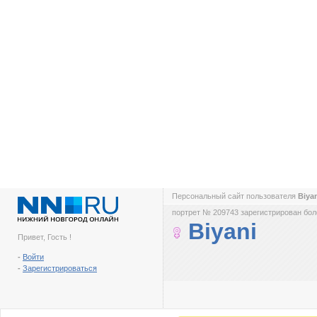
Персональный сайт пользователя
Biya
портрет № 209743 зарегистрирован боле
Biyani
Привет, Гость !
-
Войти
-
Зарегистрироваться