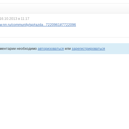
16.10.2013 в 11:17
.nn.ru/community/sp/razda...7220961#7722096
мментарии необходимо
авторизоваться
или
зарегистрироваться