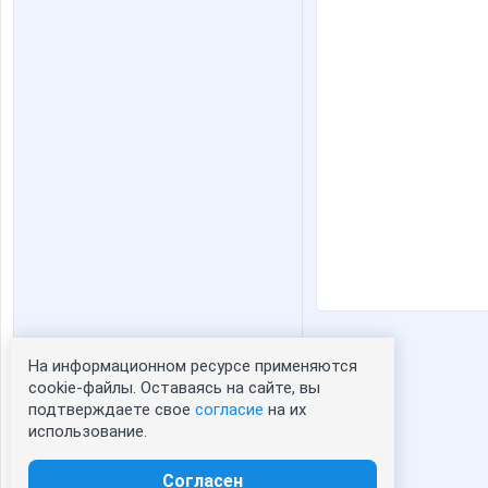
На информационном ресурсе применяются
Статистика портрета:
cookie-файлы. Оставаясь на сайте, вы
подтверждаете свое
согласие
на их
сейчас просматривают портрет - 0
использование.
зарегистрированные пользователи
посетившие портрет за 7 дней - 0
Согласен