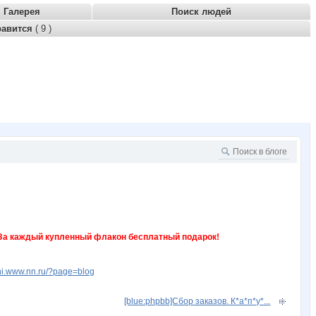
Галерея
Поиск людей
равится
( 9 )
. За каждый купленный флакон бесплатный подарок!
ani.www.nn.ru/?page=blog
[blue:phpbb]Сбор заказов. К*а*п*у*...