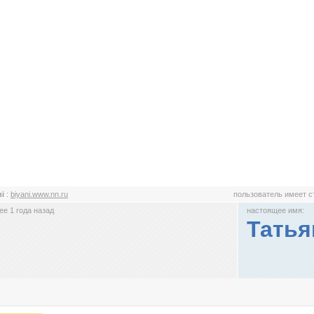
ni
:
biyani.www.nn.ru
пользователь имеет 
е 1 года назад
настоящее имя:
Татья