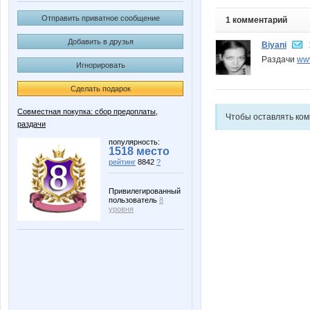
Отправить приватное сообщение
1 комментарий
Добавить в друзья
Biyani
Раздачи
www
Игнорировать
Сделать подарок
Совместная покупка: сбор предоплаты,
Чтобы оставлять ко
раздачи
популярность:
1518 место
рейтинг
8842
?
Привилегированный
пользователь
8
уровня