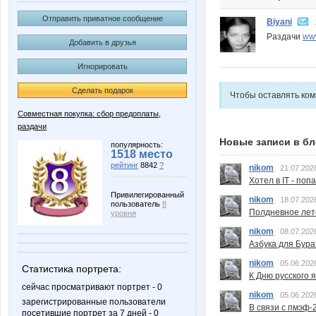
Отправить приватное сообщение
Biyani
Раздачи
www
Добавить в друзья
Игнорировать
Сделать подарок
Чтобы оставлять ко
Совместная покупка: сбор предоплаты,
раздачи
Новые записи в бл
популярность:
1518 место
рейтинг
8842
?
nikom
21.07.202
Хотел в IT - поп
Привилегированный
nikom
18.07.202
пользователь
8
Полдневное лет
уровня
nikom
08.07.202
Азбука для Бура
nikom
05.06.202
Статистика портрета:
К Дню русского 
сейчас просматривают портрет - 0
nikom
05.06.202
зарегистрированные пользователи
В связи с пмэф-
посетившие портрет за 7 дней - 0