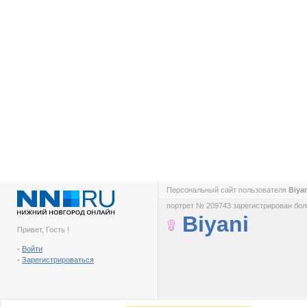
Персональный сайт пользователя
Biya
портрет № 209743 зарегистрирован боле
Biyani
Привет, Гость !
-
Войти
-
Зарегистрироваться