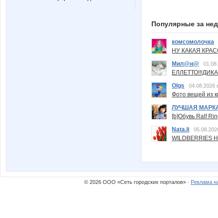
Популярные за не
комсомолочка
НУ КАКАЯ КРАСОТ
Мил@н@
01.08
ЕЛЛЕТТО!!!ДИК
Olgs
04.08.2026 
Фото вещей из ки
ЛУЧШАЯ МАРК
[b]Обувь Ralf Ri
Nata.li
05.08.202
WILDBERRIES Н
© 2026 ООО «Сеть городских порталов» ·
Реклама н