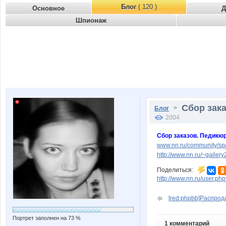
Блог
( 120 )
Основное
Д
Шпионаж
Сбор зака
>
Блог
2004
Сбор заказов. Педикюр
www.nn.ru/community/sp/
http://www.nn.ru/~gall
Поделиться:
http://www.nn.ru/user.
[red:phpbb]Распрода
Портрет заполнен на 73 %
1 комментарий