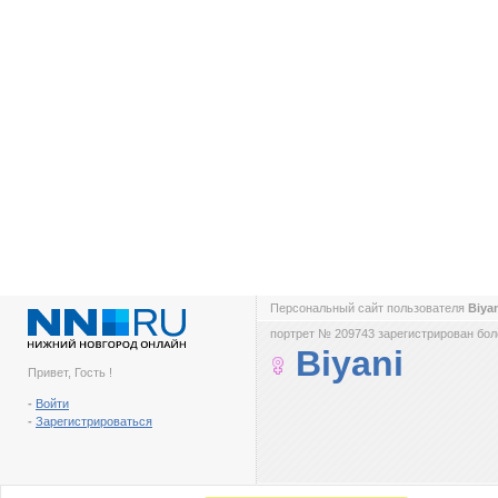
Персональный сайт пользователя
Biya
портрет № 209743 зарегистрирован боле
Biyani
Привет, Гость !
-
Войти
-
Зарегистрироваться