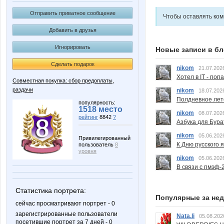
Отправить приватное сообщение
Чтобы оставлять ко
Добавить в друзья
Игнорировать
Новые записи в бл
Сделать подарок
nikom
21.07.202
Хотел в IT - поп
Совместная покупка: сбор предоплаты,
раздачи
nikom
18.07.202
Полдневное лет
популярность:
1518 место
nikom
08.07.202
рейтинг
8842
?
Азбука для Бура
nikom
05.06.202
Привилегированный
К Дню русского 
пользователь
8
уровня
nikom
05.06.202
В связи с пмэф-
Статистика портрета:
Популярные за не
сейчас просматривают портрет - 0
зарегистрированные пользователи
Nata.li
05.08.202
посетившие портрет за 7 дней - 0