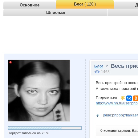
Блог
( 120 )
Основное
Д
Шпионаж
Весь прис
>
Блог
1468
Весь пристрой по носка
А также мега-пристрой 
Поделиться:
http://www.nn.ru/user.
[blue:phpbb]Уважаем
0 комментариев
. Ва
Портрет заполнен на 73 %