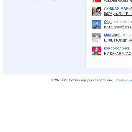
WILDBERRIES Н
ЛУЧШАЯ МАРК
[b]Обувь Ralf Ri
Olgs
04.08.2026 
Фото вещей из ки
Мил@н@
01.08
ЕЛЛЕТТО!!!ДИК
комсомолочка
НУ КАКАЯ КРАСОТ
© 2026 ООО «Сеть городских порталов» ·
Реклама н