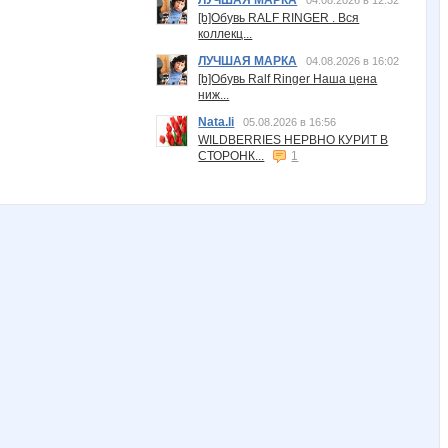
ЛУЧШАЯ МАРКА
04.08.2026 в 12:32
[b]Обувь RALF RINGER . Вся
коллекц...
ЛУЧШАЯ МАРКА
04.08.2026 в 16:02
[b]Обувь Ralf Ringer Наша цена
ниж...
Nata.li
05.08.2026 в 16:56
WILDBERRIES НЕРВНО КУРИТ В
СТОРОНК...
1