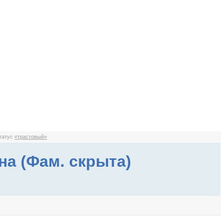
статус
«трастовый»
на (Фам. скрыта)