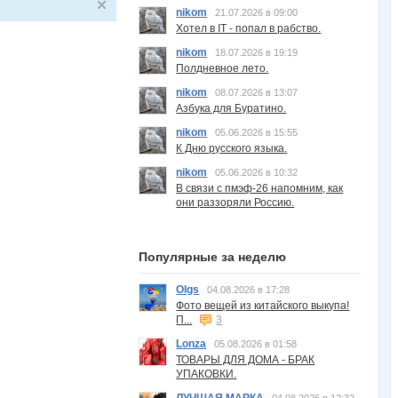
nikom
21.07.2026 в 09:00
Хотел в IT - попал в рабство.
nikom
18.07.2026 в 19:19
Полдневное лето.
nikom
08.07.2026 в 13:07
Азбука для Буратино.
nikom
05.06.2026 в 15:55
К Дню русского языка.
nikom
05.06.2026 в 10:32
В связи с пмэф-26 напомним, как
они раззоряли Россию.
Популярные за неделю
Olgs
04.08.2026 в 17:28
Фото вещей из китайского выкупа!
П...
3
Lonza
05.08.2026 в 01:58
ТОВАРЫ ДЛЯ ДОМА - БРАК
УПАКОВКИ.