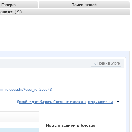
Галерея
Поиск людей
равится
( 9 )
w.nn.ru/user.php?user_id=209743
Давайте дособираем Снежные самокаты, вещь классная
Новые записи в блогах