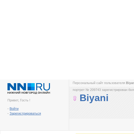
Персональный сайт пользователя
Biya
портрет № 209743 зарегистрирован боле
Biyani
Привет, Гость !
-
Войти
-
Зарегистрироваться