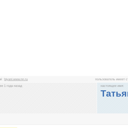
ni
:
biyani.www.nn.ru
пользователь имеет 
е 1 года назад
настоящее имя:
Татья