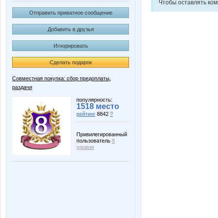
Чтобы оставлять ко
Отправить приватное сообщение
Добавить в друзья
Игнорировать
Сделать подарок
Совместная покупка: сбор предоплаты,
раздачи
популярность:
1518 место
рейтинг
8842
?
Привилегированный
пользователь
8
уровня