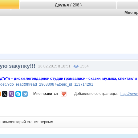
Друзья
( 208 )
Мне н
ю закупку!!!
28.02.2015 в 18:51
1534
*д*и*я – диски легендарной студии грамзаписи - сказки, музыка, спектакли
/deti/?do=read&thread=29683087&topic_id=113714291
Мне нравится
Добавлено со страницы:
http://ww
ш комментарий станет первым