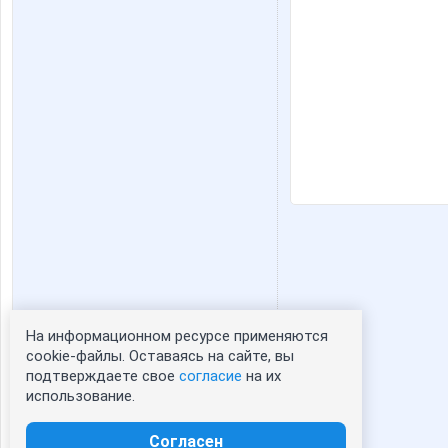
На информационном ресурсе применяются
Статистика портрета:
cookie-файлы. Оставаясь на сайте, вы
подтверждаете свое
согласие
на их
сейчас просматривают портрет - 0
использование.
зарегистрированные пользователи
посетившие портрет за 7 дней - 0
Согласен