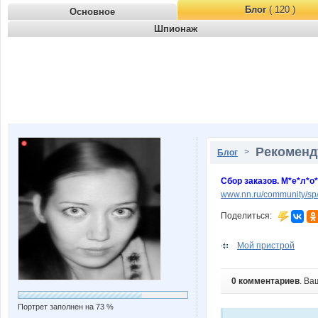
Блог
( 120 )
Основное
Шпионаж
Рекоменду
>
Блог
Сбор заказов. М*е*л*о
www.nn.ru/community/sp
Поделиться:
Мой пристрой
0 комментариев
. Ва
Портрет заполнен на 73 %