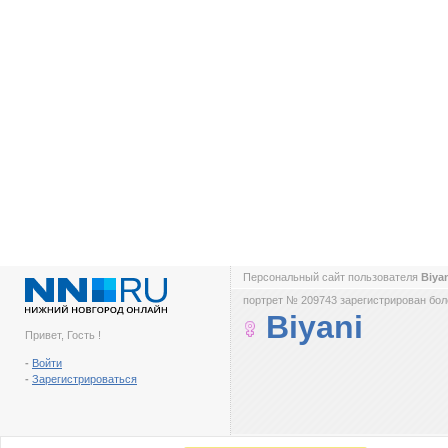
Персональный сайт пользователя
Biya
портрет № 209743 зарегистрирован боле
Biyani
Привет, Гость !
-
Войти
-
Зарегистрироваться