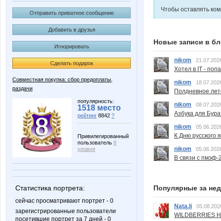
Чтобы оставлять ко
Отправить приватное сообщение
Добавить в друзья
Новые записи в бл
Игнорировать
nikom
21.07.202
Сделать подарок
Хотел в IT - поп
Совместная покупка: сбор предоплаты,
nikom
18.07.202
раздачи
Полдневное лет
популярность:
nikom
08.07.202
1518 место
Азбука для Бура
рейтинг
8842
?
nikom
05.06.202
К Дню русского 
Привилегированный
пользователь
8
nikom
уровня
05.06.202
В связи с пмэф-
Статистика портрета:
Популярные за не
сейчас просматривают портрет - 0
Nata.li
05.08.202
зарегистрированные пользователи
WILDBERRIES Н
посетившие портрет за 7 дней - 0