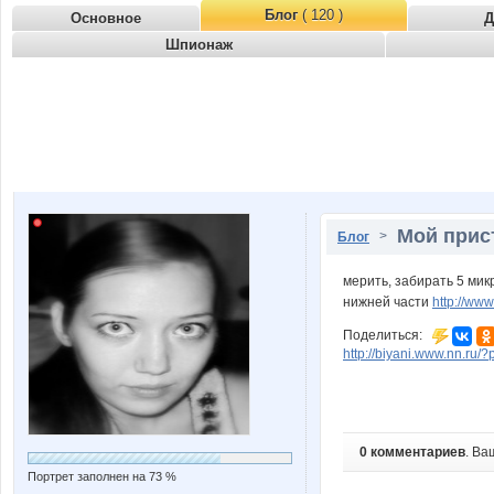
Блог
( 120 )
Основное
Д
Шпионаж
Мой прис
>
Блог
мерить, забирать 5 мик
нижней части
http://ww
Поделиться:
http://biyani.www.nn.ru/
0 комментариев
. Ва
Портрет заполнен на 73 %