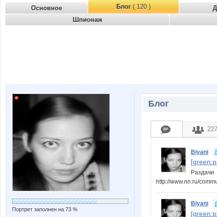
Блог
( 120 )
Основное
Д
Шпионаж
Блог
22
Biyani
[green:
Раздачи
http://www.nn.ru/comm
Biyani
Портрет заполнен на 73 %
[green: