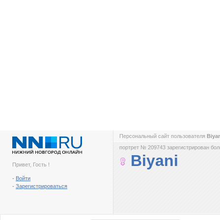
Персональный сайт пользователя
Biya
портрет № 209743 зарегистрирован боле
Biyani
Привет, Гость !
-
Войти
-
Зарегистрироваться