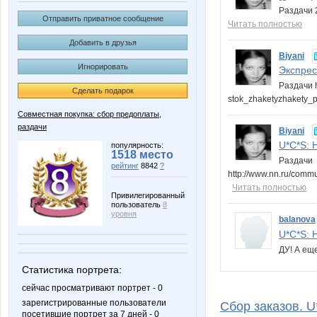
Раздачи 2
Отправить приватное сообщение
Читать полностью
Добавить в друзья
Biyani
Игнорировать
Экспресс
Раздачи h
Сделать подарок
stok_zhaketyzhakety_p
Совместная покупка: сбор предоплаты,
раздачи
Biyani
U*C*S: Н
популярность:
1518 место
Раздачи
рейтинг
8842
?
http://www.nn.ru/comm
Читать полностью
Привилегированный
пользователь
8
уровня
balanova
U*C*S: Н
ДУ! А ещ
Статистика портрета:
сейчас просматривают портрет - 0
зарегистрированные пользователи
Сбор заказов. U*
посетившие портрет за 7 дней - 0