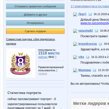
17 комплиментов в гостевой
Отправить приватное сообщение
Лев@
26.12.2018 в
Добавить в друзья
Добрый день! Внеси
Игнорировать
www.nn.ru/community
natasha82
16.08.2
Сделать подарок
Посмотрите приват 
Совместная покупка: сбор предоплаты,
раздачи
lenusikvesna
29.0
Здравствуйте, а в э
популярность:
1518 место
vike
рейтинг
8842
?
16.11.2013 в 2
Поздравляем с побед
Привилегированный
Маревна
12.10.20
пользователь
8
уровня
Танюш, спасибо за 
Вы не авторизованы! Чтоб
Статистика портрета:
сейчас просматривают портрет - 0
Метки лидеров
зарегистрированные пользователи
посетившие портрет за 7 дней - 0