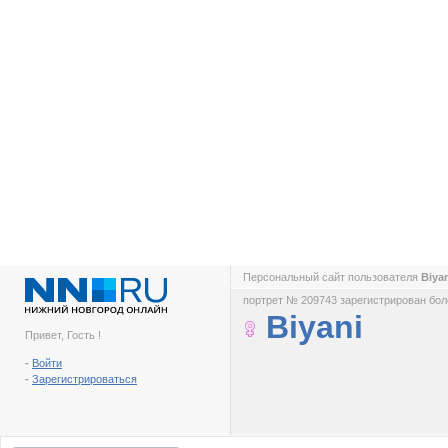
Персональный сайт пользователя
Biya
портрет № 209743 зарегистрирован боле
Biyani
Привет, Гость !
-
Войти
-
Зарегистрироваться