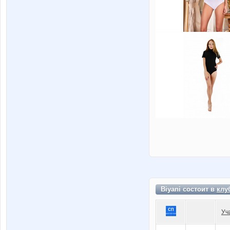
Biyani состоит в
клу
Уч