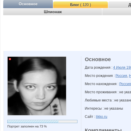
Основное
Блог
( 120 )
Д
Шпионаж
Основное
Дата рождения :
4 Июля
19
Место рождения :
Россия
,
Н
Место нахождения :
Россия
Место проживания : не ука
Любимые места : не указа
Интересы : не указаны
Сайт :
likko.ru
Портрет заполнен на 73 %
Комплименты