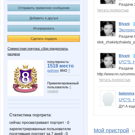
Раздачи 2
Отправить приватное сообщение
Читать полностью
Добавить в друзья
Biyani
Игнорировать
Экспресс
Раздачи h
Сделать подарок
stok_zhaketyzhakety_p
Совместная покупка: сбор предоплаты,
раздачи
Biyani
U*C*S: Н
популярность:
1518 место
Раздачи
рейтинг
8842
?
http://www.nn.ru/comm
Читать полностью
Привилегированный
пользователь
8
уровня
balanova
U*C*S: Н
ДУ! А ещ
Статистика портрета:
сейчас просматривают портрет - 0
зарегистрированные пользователи
Мой пристрой
1
посетившие портрет за 7 дней - 0