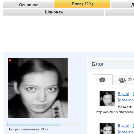
Блог
( 120 )
Основное
Д
Шпионаж
Блог
22
Biyani
[green:
Раздачи
http://www.nn.ru/comm
Biyani
Портрет заполнен на 73 %
[green: