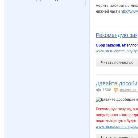
мерить, забирать 5 мик
нижней части
http://ww
Рекомендую заку
Сбор заказов. М*е*л*о
www.nn.ru/community/sp
Читать полностью
Давайте дособи
1666
комменти
Рекламирую закупку, в 
популярность как среди
несколько штук и буде
www.nn.ru/community/sp
Читать полностью