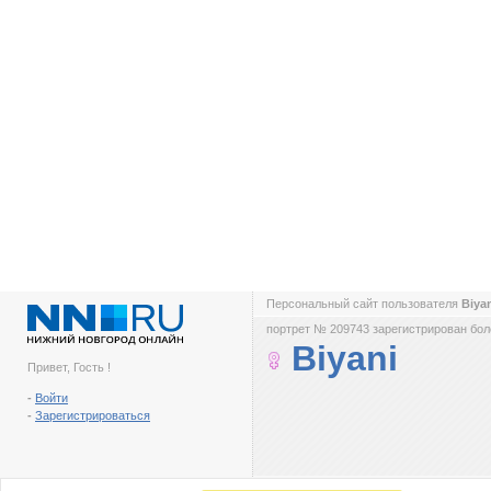
Персональный сайт пользователя
Biya
портрет № 209743 зарегистрирован боле
Biyani
Привет, Гость !
-
Войти
-
Зарегистрироваться