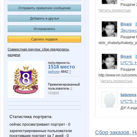
Раздачи 2
Отправить приватное сообщение
Читать полностью
Добавить в друзья
Biyani
Игнорировать
Экспресс
Раздачи h
Сделать подарок
stok_zhaketyzhakety_p
Совместная покупка: сбор предоплаты,
раздачи
Biyani
U*C*S: Н
популярность:
1518 место
Раздачи
рейтинг
8842
?
http://www.nn.ru/comm
Читать полностью
Привилегированный
пользователь
8
уровня
balanova
U*C*S: Н
ДУ! А ещ
Статистика портрета:
сейчас просматривают портрет - 0
зарегистрированные пользователи
Сбор заказов. Н
посетившие портрет за 7 дней - 0