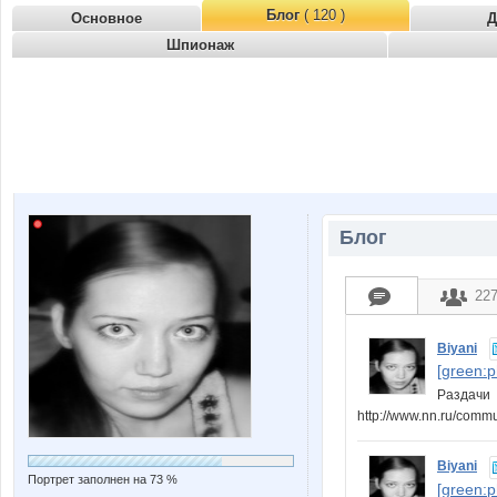
Блог
( 120 )
Основное
Д
Шпионаж
Блог
22
Biyani
[green:
Раздачи
http://www.nn.ru/comm
Biyani
Портрет заполнен на 73 %
[green: