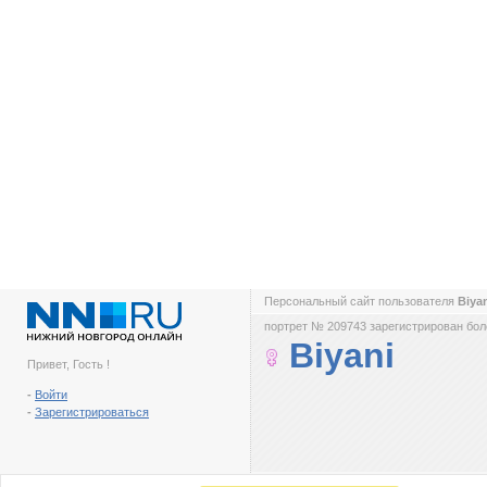
Персональный сайт пользователя
Biya
портрет № 209743 зарегистрирован боле
Biyani
Привет, Гость !
-
Войти
-
Зарегистрироваться